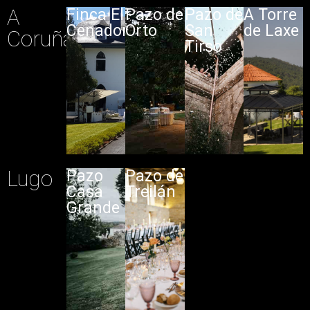
A
Finca El
Pazo de
Pazo de
A Torre
Cenador
Orto
San
de Laxe
Coruña
Tirso
Lugo
Pazo
Pazo de
Casa
Treilán
Grande